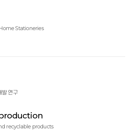
 Home Stationeries
개발 연구
production
d recyclable products