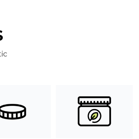
S
tic