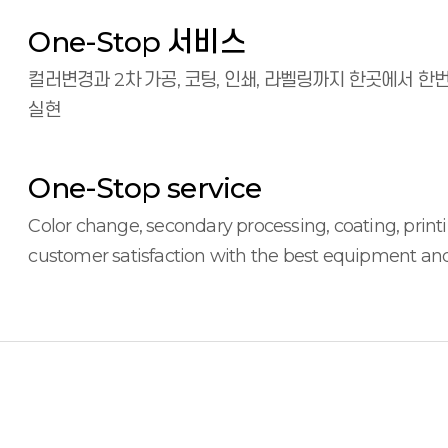
One-Stop 서비스
컬러변경과 2차 가공, 코팅, 인쇄, 라벨링까지 한곳에서 
실현
One-Stop service
Color change, secondary processing, coating, printi
customer satisfaction with the best equipment an