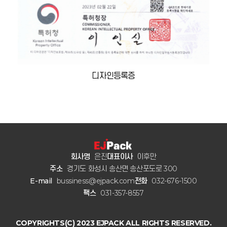
디자인등록증
회사명
은진
대표이사
이후만
주소
경기도 화성시 송산면 송산포도로 300
E-mail
bussiness@ejpack.com
전화
032-676-1500
팩스
031-357-8557
COPYRIGHTS(C) 2023 EJPACK ALL RIGHTS RESERVED.