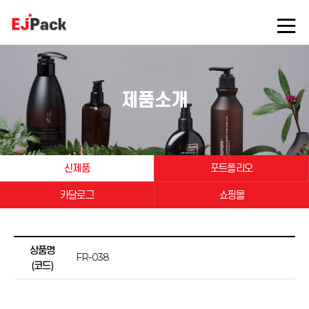
제품소개
신제품
포트폴리오
카달로그
쇼핑몰
상품명
FR-038
(코드)