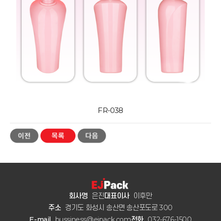
FR-038
회사명
은진
대표이사
이후만
주소
경기도 화성시 송산면 송산포도로 300
E-mail
bussiness@ejpack.com
전화
032-676-1500