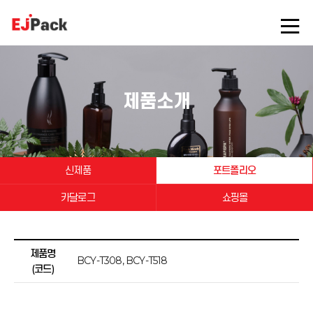
제품소개
신제품
포트폴리오
카달로그
쇼핑몰
제품명
BCY-T308, BCY-T518
(코드)