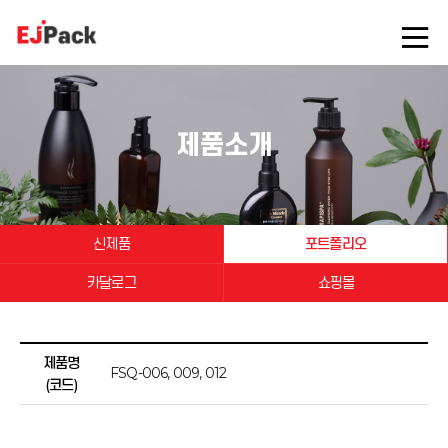
제품소개
신제품
포트폴리오
카달로그
쇼핑몰
제품명
FSQ-006, 009, 012
(코드)