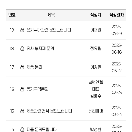
번호
제목
작성자
작성일자
2025-
19
용기구매관련 문의드립니다.
이재원
07-29
2025-
18
유사 부자재 문의
정유림
06-18
2025-
17
제품 문의
이강현
06-12
블랙엔젤
2025-
16
용기구입문의
대표
03-25
김영주
2025-
15
제품관련 견적 문의드립니다.
테리파머
03-24
2025-
14
제품 문의드립니다
박성환